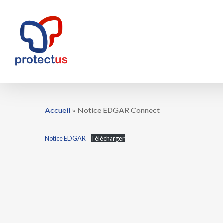
Skip
to
main
content
Accueil
»
Notice EDGAR Connect
Notice EDGAR
Télécharger